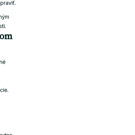
praviť.
lným
ti.
nom
dné
cie.