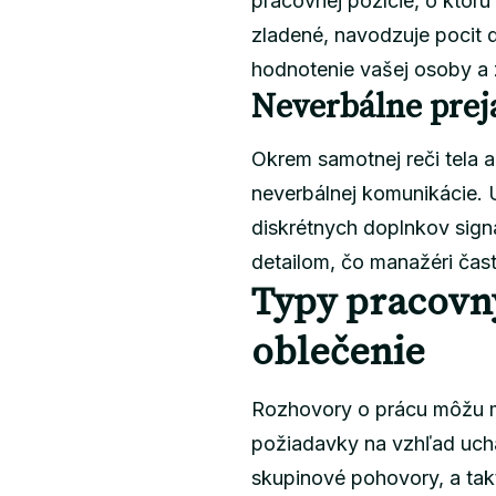
pracovnej pozície, o ktorú
zladené, navodzuje pocit d
hodnotenie vašej osoby a
Neverbálne preja
Okrem samotnej reči tela 
neverbálnej komunikácie. 
diskrétnych doplnkov signa
detailom, čo manažéri čast
Typy pracovn
oblečenie
Rozhovory o prácu môžu ma
požiadavky na vzhľad uchá
skupinové pohovory, a takt