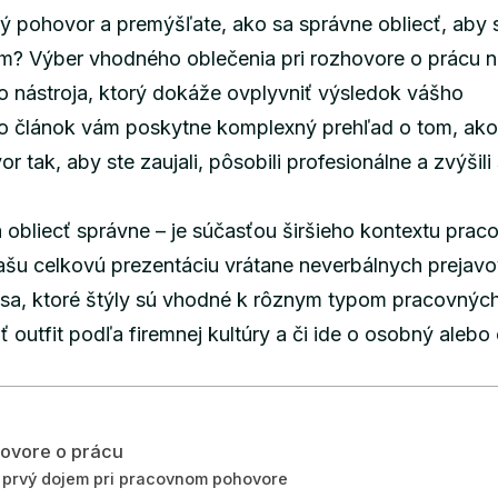
ný pohovor a premýšľate, ako sa správne obliecť, aby 
em? Výber vhodného oblečenia pri rozhovore o prácu ni
ého nástroja, ktorý dokáže ovplyvniť výsledok vášho
o článok vám poskytne komplexný prehľad o tom, ako
 tak, aby ste zaujali, pôsobili profesionálne a zvýšili
 obliecť správne – je súčasťou širšieho kontextu pra
ašu celkovú prezentáciu vrátane neverbálnych prejavo
 sa, ktoré štýly sú vhodné k rôznym typom pracovnýc
iť outfit podľa firemnej kultúry a či ide o osobný alebo 
hovore o prácu
 prvý dojem pri pracovnom pohovore