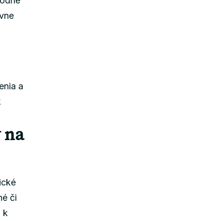
hodne
ívne
enia a
k
 na
ické
é či
 k