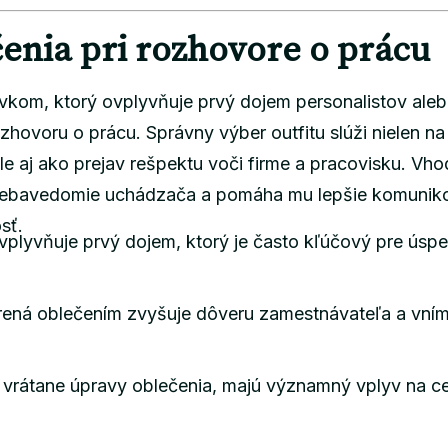
enia pri rozhovore o prácu
vkom, ktorý ovplyvňuje prvý dojem personalistov ale
hovoru o prácu. Správny výber outfitu slúži nielen na
 ale aj ako prejav rešpektu voči firme a pracovisku. Vh
 sebavedomie uchádzača a pomáha mu lepšie komunik
sť.
plyvňuje prvý dojem, ktorý je často kľúčový pre úsp
drená oblečením zvyšuje dôveru zamestnávateľa a vní
 vrátane úpravy oblečenia, majú významný vplyv na c