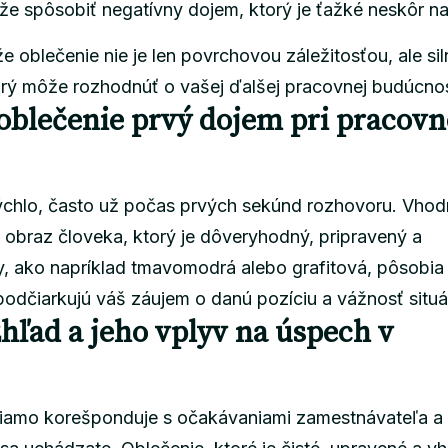
e spôsobiť negatívny dojem, ktorý je ťažké neskôr na
že oblečenie nie je len povrchovou záležitosťou, ale si
rý môže rozhodnúť o vašej ďalšej pracovnej budúcnos
oblečenie prvý dojem pri pracov
ýchlo, často už počas prvých sekúnd rozhovoru. Vho
 obraz človeka, ktorý je dôveryhodný, pripravený a
y, ako napríklad tmavomodrá alebo grafitová, pôsobia
podčiarkujú váš záujem o danú pozíciu a vážnosť situá
hľad a jeho vplyv na úspech v
priamo korešponduje s očakávaniami zamestnávateľa a