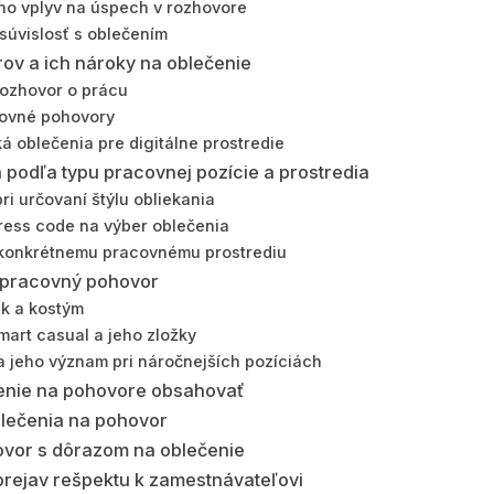
eho vplyv na úspech v rozhovore
súvislosť s oblečením
ov a ich nároky na oblečenie
rozhovor o prácu
ovné pohovory
ká oblečenia pre digitálne prostredie
podľa typu pracovnej pozície a prostredia
ri určovaní štýlu obliekania
dress code na výber oblečenia
 konkrétnemu pracovnému prostrediu
a pracovný pohovor
ek a kostým
mart casual a jeho zložky
a jeho význam pri náročnejších pozíciách
čenie na pohovore obsahovať
blečenia na pohovor
ovor s dôrazom na oblečenie
prejav rešpektu k zamestnávateľovi