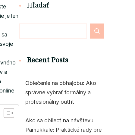
Hľadať
ste
e je len
 sa
 svoje
Recent Posts
covného
v a
h
Oblečenie na obhajobu: Ako
online
správne vybrať formálny a
profesionálny outfit
Ako sa obliecť na návštevu
Pamukkale: Praktické rady pre