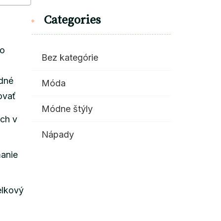
Categories
bo
Bez kategórie
odné
Móda
ovať
Módne štýly
ech v
Nápady
manie
elkový