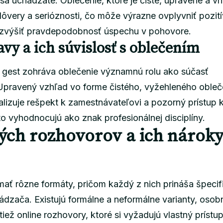
 sa uchádzate. Oblečenie, ktoré je čisté, upravené a v
ôvery a serióznosti, čo môže výrazne ovplyvniť pozit
 zvýšiť pravdepodobnosť úspechu v pohovore.
vy a ich súvislosť s oblečením
a gest zohráva oblečenie významnú rolu ako súčasť
Upravený vzhľad vo forme čistého, vyžehleného obleč
lizuje rešpekt k zamestnávateľovi a pozorný prístup 
o vyhodnocujú ako znak profesionálnej disciplíny.
ých rozhovorov a ich nároky
ť rôzne formáty, pričom každý z nich prináša špecif
dzača. Existujú formálne a neformálne varianty, osobn
iež online rozhovory, ktoré si vyžadujú vlastný prístup