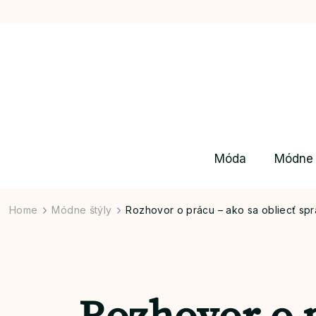
Móda
Módne 
Home
Módne štýly
Rozhovor o prácu – ako sa obliecť spr