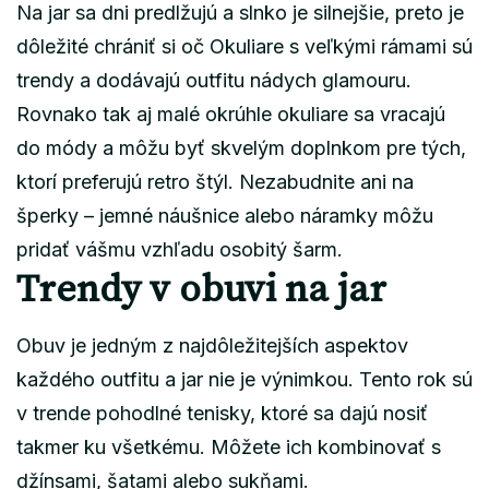
Na jar sa dni predlžujú a slnko je silnejšie, preto je
dôležité chrániť si oč Okuliare s veľkými rámami sú
trendy a dodávajú outfitu nádych glamouru.
Rovnako tak aj malé okrúhle okuliare sa vracajú
do módy a môžu byť skvelým doplnkom pre tých,
ktorí preferujú retro štýl. Nezabudnite ani na
šperky – jemné náušnice alebo náramky môžu
pridať vášmu vzhľadu osobitý šarm.
Trendy v obuvi na jar
Obuv je jedným z najdôležitejších aspektov
každého outfitu a jar nie je výnimkou. Tento rok sú
v trende pohodlné tenisky, ktoré sa dajú nosiť
takmer ku všetkému. Môžete ich kombinovať s
džínsami, šatami alebo sukňami.