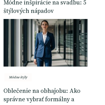
Módne inšpirácie na svadbu: 5
štýlových nápadov
Módne štýly
Oblečenie na obhajobu: Ako
správne vybrať formálny a