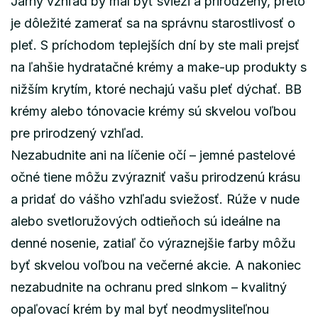
Jarný vzhľad by mal byť svieži a prirodzený, preto
je dôležité zamerať sa na správnu starostlivosť o
pleť. S príchodom teplejších dní by ste mali prejsť
na ľahšie hydratačné krémy a make-up produkty s
nižším krytím, ktoré nechajú vašu pleť dýchať. BB
krémy alebo tónovacie krémy sú skvelou voľbou
pre prirodzený vzhľad.
Nezabudnite ani na líčenie očí – jemné pastelové
očné tiene môžu zvýrazniť vašu prirodzenú krásu
a pridať do vášho vzhľadu sviežosť. Rúže v nude
alebo svetloružových odtieňoch sú ideálne na
denné nosenie, zatiaľ čo výraznejšie farby môžu
byť skvelou voľbou na večerné akcie. A nakoniec
nezabudnite na ochranu pred slnkom – kvalitný
opaľovací krém by mal byť neodmysliteľnou