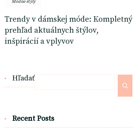
Módne štýly
Trendy v dámskej móde: Kompletný
prehľad aktuálnych štýlov,
inšpirácií a vplyvov
Hľadať
Recent Posts