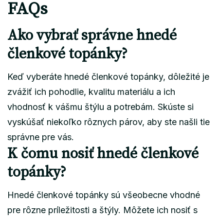
FAQs
Ako vybrať správne hnedé
členkové topánky?
Keď vyberáte hnedé členkové topánky, dôležité je
zvážiť ich pohodlie, kvalitu materiálu a ich
vhodnosť k vášmu štýlu a potrebám. Skúste si
vyskúšať niekoľko rôznych párov, aby ste našli tie
správne pre vás.
K čomu nosiť hnedé členkové
topánky?
Hnedé členkové topánky sú všeobecne vhodné
pre rôzne príležitosti a štýly. Môžete ich nosiť s