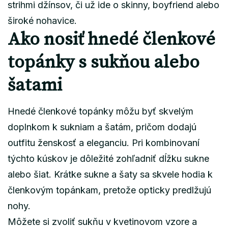
strihmi džínsov, či už ide o skinny, boyfriend alebo
široké nohavice.
Ako nosiť hnedé členkové
topánky s sukňou alebo
šatami
Hnedé členkové topánky môžu byť skvelým
doplnkom k sukniam a šatám, pričom dodajú
outfitu ženskosť a eleganciu. Pri kombinovaní
týchto kúskov je dôležité zohľadniť dĺžku sukne
alebo šiat. Krátke sukne a šaty sa skvele hodia k
členkovým topánkam, pretože opticky predlžujú
nohy.
Môžete si zvoliť sukňu v kvetinovom vzore a