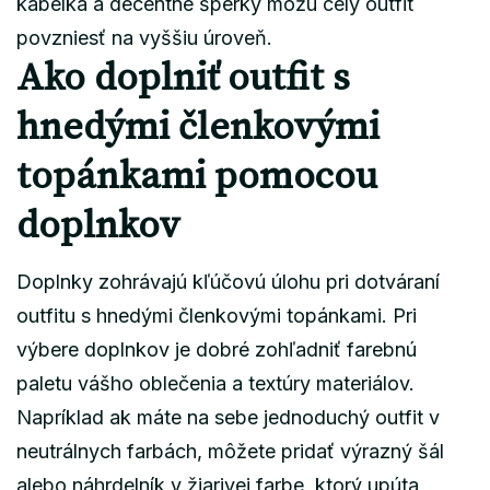
kabelka a decentné šperky môžu celý outfit
povzniesť na vyššiu úroveň.
Ako doplniť outfit s
hnedými členkovými
topánkami pomocou
doplnkov
Doplnky zohrávajú kľúčovú úlohu pri dotváraní
outfitu s hnedými členkovými topánkami. Pri
výbere doplnkov je dobré zohľadniť farebnú
paletu vášho oblečenia a textúry materiálov.
Napríklad ak máte na sebe jednoduchý outfit v
neutrálnych farbách, môžete pridať výrazný šál
alebo náhrdelník v žiarivej farbe, ktorý upúta