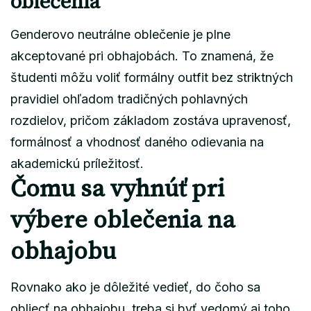
oblečenia
Genderovo neutrálne oblečenie je plne
akceptované pri obhajobách. To znamená, že
študenti môžu voliť formálny outfit bez striktných
pravidiel ohľadom tradičných pohlavných
rozdielov, pričom základom zostáva upravenosť,
formálnosť a vhodnosť daného odievania na
akademickú príležitosť.
Čomu sa vyhnúť pri
výbere oblečenia na
obhajobu
Rovnako ako je dôležité vedieť, do čoho sa
obliecť na obhajobu, treba si byť vedomý aj toho,