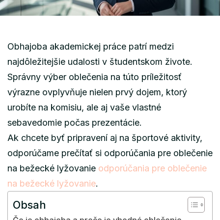
Obhajoba akademickej práce patrí medzi
najdôležitejšie udalosti v študentskom živote.
Správny výber oblečenia na túto príležitosť
výrazne ovplyvňuje nielen prvý dojem, ktorý
urobíte na komisiu, ale aj vaše vlastné
sebavedomie počas prezentácie.
Ak chcete byť pripravení aj na športové aktivity,
odporúčame prečítať si odporúčania pre oblečenie
na bežecké lyžovanie
odporúčania pre oblečenie
na bežecké lyžovanie
.
Obsah
Čo je obhajoba a prečo je vhodné oblečenie