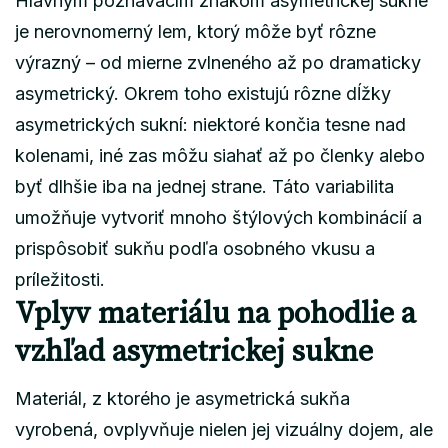
Hlavným poznávacím znakom asymetrickej sukne
je nerovnomerný lem, ktorý môže byť rôzne
výrazný – od mierne zvlneného až po dramaticky
asymetrický. Okrem toho existujú rôzne dĺžky
asymetrických sukní: niektoré končia tesne nad
kolenami, iné zas môžu siahať až po členky alebo
byť dlhšie iba na jednej strane. Táto variabilita
umožňuje vytvoriť mnoho štýlových kombinácií a
prispôsobiť sukňu podľa osobného vkusu a
príležitosti.
Vplyv materiálu na pohodlie a
vzhľad asymetrickej sukne
Materiál, z ktorého je asymetrická sukňa
vyrobená, ovplyvňuje nielen jej vizuálny dojem, ale