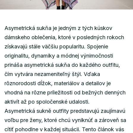
Asymetrická sukňa je jedným z tých kúskov
dámskeho oblečenia, ktoré v posledných rokoch
získavajú stále väčšiu popularitu. Spojenie
originalitu, dynamiky a módnej výnimočnosti
prináša asymetrická sukňa do každého outfitu,
čím vytvára nezameniteľný štýl. Vďaka
rôznorodosti dĺžok, materiálov a detailov je
vhodná na rôzne príležitosti od bežných denných
aktivít až po spoločenské udalosti.
Asymetrická sukně outfity predstavujú zaujímavú
voľbu pre ženy, ktoré chcú vyniknúť a zároveň sa
cítiť pohodlne v každej situácii. Tento článok vás