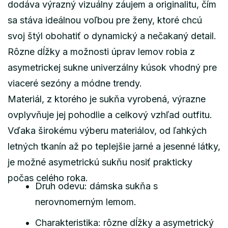
dodáva výrazný vizuálny záujem a originalitu, čím
sa stáva ideálnou voľbou pre ženy, ktoré chcú
svoj štýl obohatiť o dynamický a nečakaný detail.
Rôzne dĺžky a možnosti úprav lemov robia z
asymetrickej sukne univerzálny kúsok vhodný pre
viaceré sezóny a módne trendy.
Materiál, z ktorého je sukňa vyrobená, výrazne
ovplyvňuje jej pohodlie a celkový vzhľad outfitu.
Vďaka širokému výberu materiálov, od ľahkých
letných tkanín až po teplejšie jarné a jesenné látky,
je možné asymetrickú sukňu nosiť prakticky
počas celého roka.
Druh odevu: dámska sukňa s
nerovnomerným lemom.
Charakteristika: rôzne dĺžky a asymetrický