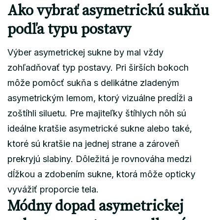
Ako vybrať asymetrickú sukňu
podľa typu postavy
Výber asymetrickej sukne by mal vždy
zohľadňovať typ postavy. Pri širších bokoch
môže pomôcť sukňa s delikátne zladeným
asymetrickým lemom, ktorý vizuálne predĺži a
zoštíhli siluetu. Pre majiteľky štíhlych nôh sú
ideálne kratšie asymetrické sukne alebo také,
ktoré sú kratšie na jednej strane a zároveň
prekryjú slabiny. Dôležitá je rovnováha medzi
dĺžkou a zdobením sukne, ktorá môže opticky
vyvážiť proporcie tela.
Módny dopad asymetrickej