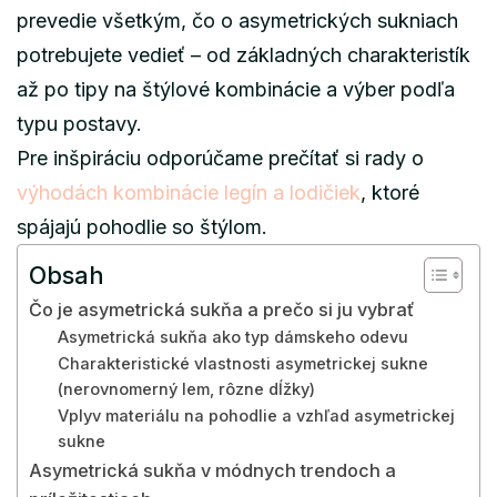
prevedie všetkým, čo o asymetrických sukniach
potrebujete vedieť – od základných charakteristík
až po tipy na štýlové kombinácie a výber podľa
typu postavy.
Pre inšpiráciu odporúčame prečítať si rady o
výhodách kombinácie legín a lodičiek
, ktoré
spájajú pohodlie so štýlom.
Obsah
Čo je asymetrická sukňa a prečo si ju vybrať
Asymetrická sukňa ako typ dámskeho odevu
Charakteristické vlastnosti asymetrickej sukne
(nerovnomerný lem, rôzne dĺžky)
Vplyv materiálu na pohodlie a vzhľad asymetrickej
sukne
Asymetrická sukňa v módnych trendoch a