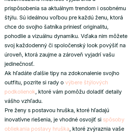
prispôsobenia sa aktuálnym trendom i osobnému
štýlu. Sú ideálnou voľbou pre každú ženu, ktorá
chce do svojho šatníka priniesť originalitu,
pohodlie a vizuálnu dynamiku. Vďaka nim môžete
svoj každodenný či spoločenský look povýšiť na
úroveň, ktorá zaujme a zároveň vyjadrí vašu
jedinečnosť.
Ak hľadáte ďalšie tipy na zdokonalenie svojho
outfitu, pozrite si rady o
výbere štýlových
podkolienok
, ktoré vám pomôžu doladiť detaily
vášho vzhľadu.
Pre ženy s postavou hruška, ktoré hľadajú
inovatívne riešenia, je vhodné osvojiť si
spôsoby
obliekania postavy hruška
, ktoré zvýraznia vaše