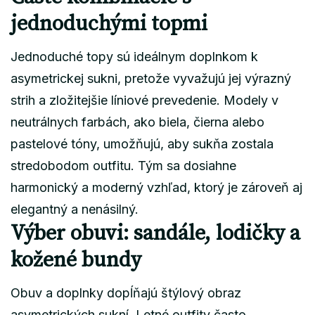
jednoduchými topmi
Jednoduché topy sú ideálnym doplnkom k
asymetrickej sukni, pretože vyvažujú jej výrazný
strih a zložitejšie líniové prevedenie. Modely v
neutrálnych farbách, ako biela, čierna alebo
pastelové tóny, umožňujú, aby sukňa zostala
stredobodom outfitu. Tým sa dosiahne
harmonický a moderný vzhľad, ktorý je zároveň aj
elegantný a nenásilný.
Výber obuvi: sandále, lodičky a
kožené bundy
Obuv a doplnky dopĺňajú štýlový obraz
asymetrických sukní. Letné outfity často