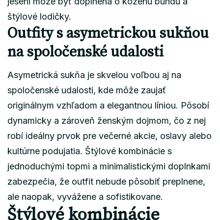
jeseni môže byť doplnená o koženú bundu a
štýlové lodičky.
Outfity s asymetrickou sukňou
na spoločenské udalosti
Asymetrická sukňa je skvelou voľbou aj na
spoločenské udalosti, kde môže zaujať
originálnym vzhľadom a elegantnou líniou. Pôsobí
dynamicky a zároveň ženským dojmom, čo z nej
robí ideálny prvok pre večerné akcie, oslavy alebo
kultúrne podujatia. Štýlové kombinácie s
jednoduchými topmi a minimalistickými doplnkami
zabezpečia, že outfit nebude pôsobiť preplnene,
ale naopak, vyvážene a sofistikovane.
Štýlové kombinácie