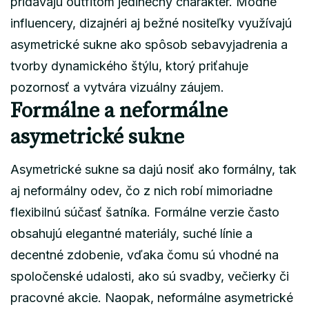
pridávajú outfitom jedinečný charakter. Módne
influencery, dizajnéri aj bežné nositeľky využívajú
asymetrické sukne ako spôsob sebavyjadrenia a
tvorby dynamického štýlu, ktorý priťahuje
pozornosť a vytvára vizuálny záujem.
Formálne a neformálne
asymetrické sukne
Asymetrické sukne sa dajú nosiť ako formálny, tak
aj neformálny odev, čo z nich robí mimoriadne
flexibilnú súčasť šatníka. Formálne verzie často
obsahujú elegantné materiály, suché línie a
decentné zdobenie, vďaka čomu sú vhodné na
spoločenské udalosti, ako sú svadby, večierky či
pracovné akcie. Naopak, neformálne asymetrické