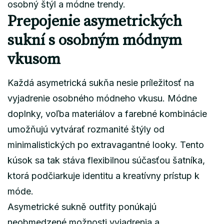
osobný štýl a módne trendy.
Prepojenie asymetrických
sukní s osobným módnym
vkusom
Každá asymetrická sukňa nesie príležitosť na
vyjadrenie osobného módneho vkusu. Módne
doplnky, voľba materiálov a farebné kombinácie
umožňujú vytvárať rozmanité štýly od
minimalistických po extravagantné looky. Tento
kúsok sa tak stáva flexibilnou súčasťou šatníka,
ktorá podčiarkuje identitu a kreatívny prístup k
móde.
Asymetrické sukně outfity ponúkajú
neobmedzené možnosti vyjadrenia a